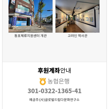
사관
동포체류지원센터 개관
고려인 역사관
고려
후원계좌
안내
301-0322-1365-41
예금주:(사)글로벌드림다문화연구소