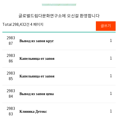
글로벌드림다문화연구소에 오신걸 환영합니다
Total 298,432건
4 페이지
글쓰기
2983
Вывод из запоя круг
1
87
2983
Капельница от запоя
1
86
2983
Капельница от запоя
1
85
2983
Вывод из запоя цена
1
84
2983
Клиника Детокс
1
83