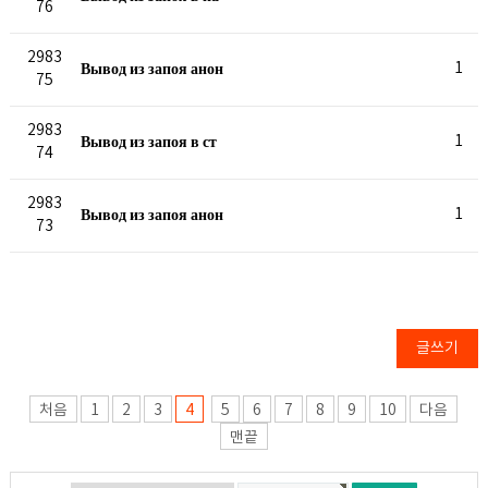
76
2983
Вывод из запоя анон
1
75
2983
Вывод из запоя в ст
1
74
2983
Вывод из запоя анон
1
73
글쓰기
처음
1
2
3
4
5
6
7
8
9
10
다음
맨끝