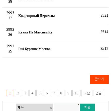
38
2993
Квартирный Переезды
3521
37
2993
Кухня Из Массива Ку
3514
36
2993
Гнб Бурение Москва
3512
35
글쓰기
1
2
3
4
5
6
7
8
9
10
다음
맨끝