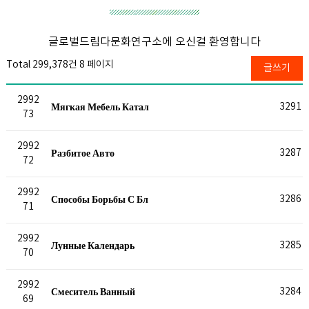
글로벌드림다문화연구소에 오신걸 환영합니다
Total 299,378건
8 페이지
글쓰기
2992
Мягкая Мебель Катал
3291
73
2992
Разбитое Авто
3287
72
2992
Способы Борьбы С Бл
3286
71
2992
Лунные Календарь
3285
70
2992
Смеситель Ванный
3284
69