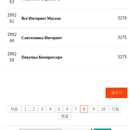
62
2992
Все Интернет Магази
3276
61
2992
Сантехника Интернет
3275
60
2992
Покупка Компрессоро
3275
59
글쓰기
처음
1
2
3
4
5
6
7
8
9
10
다음
맨끝