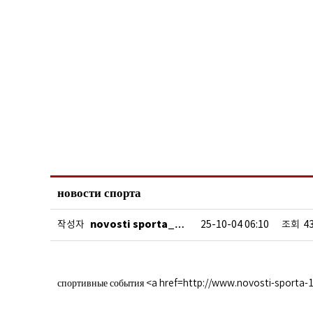
новости спорта
novosti sporta_…
작성자
25-10-04 06:10
조회
4
спортивные события <a href=http://www.novosti-sporta-1