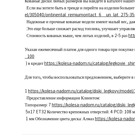
Кованые диски любых размеров вы найдете в каталоге наше
Если вы хотите быть в тренде и перейти на изделия больше
el/305040/ontinental_remiumontact_6__un_lat_275-35
Надежные и прочные кованые модели имеют малый вес, даж
Это еще больше снижает расход топлива, улучшает управля
Стоимость кованых выше, чем литых изделий, в 2-5 раз
htt
Указан ежемесячный платеж для одного товара при покупке 
_100
) в кредит
https://kolesa-nadom.ru/catalog/legkovie_s
Для того, чтобы воспользоваться предложением, выберите в
1
https://kolesa-nadom.ru/catalog/diski_legkovy/mod
Предоставление информации Клиентом:
Типоразмер: 7
https://kolesa-nadom.ru/catalog/diski_l
5x17 ET32 Количество крепежных отверстий: 4 PCD: 108 м
1 мм Обозначение цвета диска: Алмаз
https://kolesa-nad