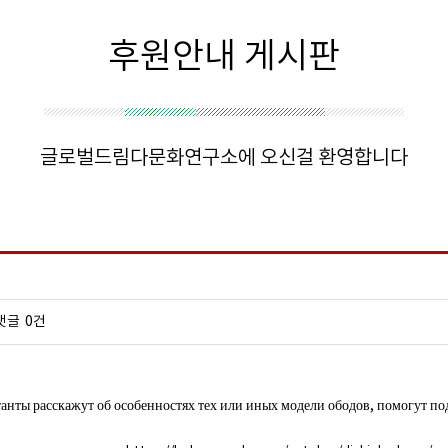
후원안내 게시판
글로벌드림다문화연구소에 오신걸 환영합니다
댓글
0건
анты расскажут об особенностях тех или иных модели ободов, помогут по