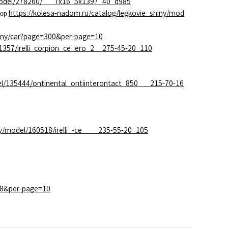
/model/278260/___7x16_5x1397_40_d985
бор
https://kolesa-nadom.ru/catalog/legkovie_shiny/mod
hiny/car?page=300&per-page=10
01357/irelli_corpion_ce_ero_2__275-45-20_110
el/135444/ontinental_ontiinterontact_850___215-70-16
ny/model/160518/irelli_-ce____235-55-20_105
618&per-page=10