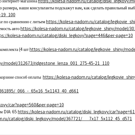
го интернет-магазина
https://kolesa-nadom.ru/catalog/diski_legkovy
го размера, наши консультанты подскажут вам, как сделать правильный вы
-19_100
е по сравнению с литьем
https://kolesa-nadom.ru/catalog/legkovie_s
емость авто
https://kolesa-nadom.ru/catalog/legkovie_shiny/model/3
ps://kolesa-nadom.ru/catalog/diski_legkovy?page=446&per-page=10
комплекта (4 шт
https://kolesa-nadom.ru/catalog/legkovie_shiny/mod
hiny/model/312673/ridgestone_lenza_001_275-45-21_110
 корзине способ оплаты
https://kolesa-nadom.ru/catalog/legkovie_shi
el/361895/_066_-_65x16_5x1143_40_d661
egkovy/car?page=560&per-page=10
м DIA: 65
https://kolesa-nadom.ru/catalog/diski_legkovy/car?page=
om.ru/catalog/diski_legkovy/model/367721/___7x17_5x112_45_d571