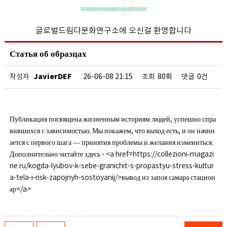
글로벌드림다문화연구소에 오신걸 환영합니다
Статья об образцах
JavierDEF
작성자
26-06-08 21:15
조회
80회
댓글
0건
Публикация посвящена жизненным историям людей, успешно спра
вившихся с зависимостью. Мы покажем, что выход есть, и он начин
ается с первого шага — принятия проблемы и желания измениться.
Дополнительно читайте здесь - <a href=https://collezioni-magazi
ne.ru/kogda-lyubov-k-sebe-granichit-s-propastyu-stress-kultur
a-tela-i-risk-zapojnyh-sostoyanij/>вывод из запоя самара стацион
ар</a>