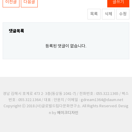
이전글
다음글
글쓰기
목록
삭제
수정
댓글목록
등록된 댓글이 없습니다.
경남 김해시 호계로 473 2· 3층(동상동 1041-7) / 전화번호 : 055.322.1365 / 팩스
번호 : 055.322.1364 / 대표 : 안윤지 / 이메일 : gdream1364@daum.net
Copyright ⓒ 2018.(사)글로벌드림다문화연구소. All Rights Reserved. Desig
n by
메이크디자인