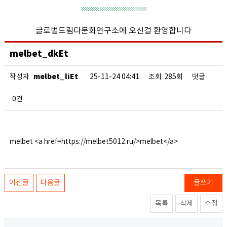
글로벌드림다문화연구소에 오신걸 환영합니다
melbet_dkEt
melbet_liEt
작성자
25-11-24 04:41
조회
285회
댓글
0건
melbet <a href=https://melbet5012.ru/>melbet</a>
이전글
다음글
글쓰기
목록
삭제
수정