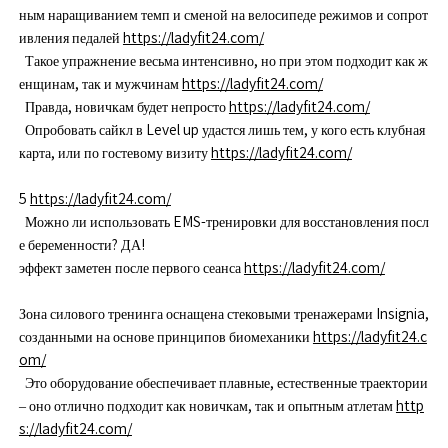
ным наращиванием темп и сменой на велосипеде режимов и сопрот
ивления педалей
https://ladyfit24.com/
Такое упражнение весьма интенсивно, но при этом подходит как ж
енщинам, так и мужчинам
https://ladyfit24.com/
Правда, новичкам будет непросто
https://ladyfit24.com/
Опробовать сайкл в Level up удастся лишь тем, у кого есть клубная
карта, или по гостевому визиту
https://ladyfit24.com/
5
https://ladyfit24.com/
Можно ли использовать EMS-тренировки для восстановления посл
е беременности? ДА!
эффект заметен после первого сеанса
https://ladyfit24.com/
Зона силового тренинга оснащена стековыми тренажерами Insignia,
созданными на основе принципов биомеханики
https://ladyfit24.c
om/
Это оборудование обеспечивает плавные, естественные траектории
– оно отлично подходит как новичкам, так и опытным атлетам
http
s://ladyfit24.com/