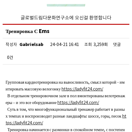
글로벌드림다문화연구소에 오신걸 환영합니다
Тренировка С Ems
Gabrielsab
작성자
24-04-21 16:41
조회
3,259회
댓글
0건
Групповая кардиотренировка на выносливость, смысл которой - им
итировать массовую велогонку
https://ladyfit24.com/
В отдельном тренировочном зале в пол вмонтированы велотренаж
еры – и это все оборудование
https://ladyfit24.com/
Суть в том, что многофункциональный тренажер работает в разны
х темпах и воспроизводит разные ландшафты: шоссе, горы, песок
ht
tps://ladyfit24.com/
Тренировка начинается с разминки в спокойном темпе, с постепен