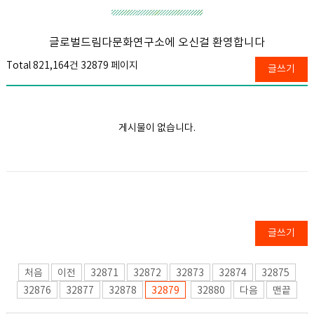
글로벌드림다문화연구소에 오신걸 환영합니다
Total 821,164건
32879 페이지
글쓰기
게시물이 없습니다.
글쓰기
처음
이전
32871
32872
32873
32874
32875
32876
32877
32878
32879
32880
다음
맨끝