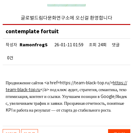
글로벌드림다문화연구소에 오신걸 환영합니다
contemplate fortuit
RamonfrogS
작성자
26-01-11 01:59
조회
24회
댓글
0건
Продвижение сайтов <a href=https://team-black-top.ru/>
https://
team-black-top.ru
</a> под ключ: аудит, стратегия, семантика, техо
птимизация, контент и ссылки. Улучшаем позиции в Google/Яндек
с, увеличиваем трафик и заявки. Прозрачная отчетность, понятные
KPI и работа на результат — от старта до стабильного роста.